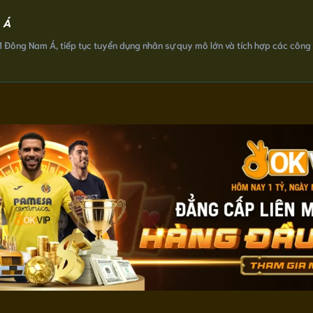
 Á
ố 1 Đông Nam Á, tiếp tục tuyển dụng nhân sự quy mô lớn và tích hợp các côn