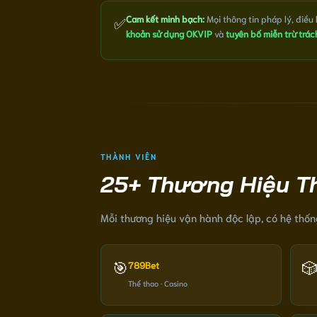
Cam kết minh bạch:
Mọi thông tin pháp lý, điều
✅
khoản sử dụng OKVIP
và
tuyên bố miễn trừ trác
THÀNH VIÊN
25+ Thương Hiệu T
Mỗi thương hiệu vận hành độc lập, có hệ thống
🎯

789Bet
Thể thao · Casino