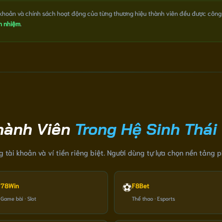
 khoản và chính sách hoạt động của từng thương hiệu thành viên đều được công 
h nhiệm
.
hành Viên
Trong Hệ Sinh Thái
 tài khoản và ví tiền riêng biệt. Người dùng tự lựa chọn nền tảng p

⚽
78Win
F8Bet
Game bài · Slot
Thể thao · Esports