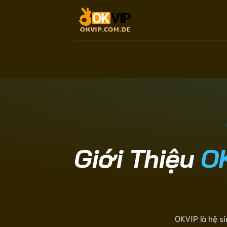
Chuyển
đến
nội
dung
Giới Thiệu
O
OKVIP là hệ si