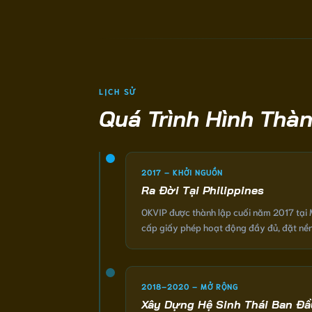
LỊCH SỬ
Quá Trình Hình Thà
2017 – KHỞI NGUỒN
Ra Đời Tại Philippines
OKVIP được thành lập cuối năm 2017 tại 
cấp giấy phép hoạt động đầy đủ, đặt nền
2018–2020 – MỞ RỘNG
Xây Dựng Hệ Sinh Thái Ban Đầ