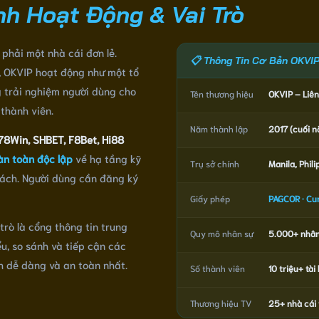
nh Hoạt Động & Vai Trò
phải một nhà cái đơn lẻ.
📋 Thông Tin Cơ Bản OKVI
s, OKVIP hoạt động như một tổ
g trải nghiệm người dùng cho
Tên thương hiệu
OKVIP – Liên
 thành viên.
Năm thành lập
2017 (cuối 
78Win, SHBET, F8Bet, Hi88
àn toàn độc lập
về hạ tầng kỹ
Trụ sở chính
Manila, Phili
 sách. Người dùng cần đăng ký
Giấy phép
PAGCOR · Cu
trò là cổng thông tin trung
Quy mô nhân sự
5.000+ nhân
ểu, so sánh và tiếp cận các
ch dễ dàng và an toàn nhất.
Số thành viên
10 triệu+ tà
Thương hiệu TV
25+ nhà cái 