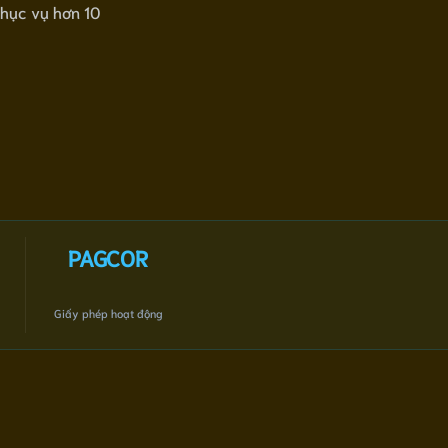
hục vụ hơn 10
PAGCOR
Giấy phép hoạt động