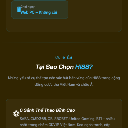
Chơi ngay
🖥️
Web PC – Không cài
ƯU ĐIỂM
Tại Sao Chọn
HI88?
Những yếu tố cụ thể tạo nên sức hút bền vững của HI88 trong cộng
đồng cược thủ Việt Nam và châu Á.
6 Sảnh Thể Thao Đỉnh Cao
⚽
SABA, CMD368, OB, SBOBET, United Gaming, BTi – nhiều
nhất trong nhóm OKVIP Việt Nam. Kèo cạnh tranh, cập