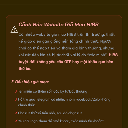
Cảnh Báo Website Giả Mạo HI88
⚠️
Có nhiều website giả mạo HI88 trên thị trường, thiết
kế giao diện gần giống nền tảng chính thức. Người
chơi có thể nạp tiền và tham gia bình thường, nhưng
khi rút tiền lớn sẽ bị từ chối với lý do “xác minh”.
HI88
tuyệt đối không yêu cầu OTP hay mật khẩu qua bên
thứ ba.
🚩 Dấu hiệu giả mạo:
✗
Tên miền có thêm số hoặc ký tự bất thường
✗
Hỗ trợ qua Telegram cá nhân, nhóm Facebook/Zalo không
chính thức
✗
Cho rút thử số tiền nhỏ, sau đó chặn rút
✗
Yêu cầu nạp thêm để “mở khóa”, “xác minh tài khoản”