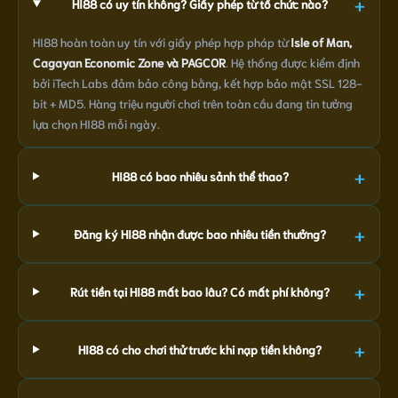
+
HI88 có uy tín không? Giấy phép từ tổ chức nào?
HI88 hoàn toàn uy tín với giấy phép hợp pháp từ
Isle of Man,
Cagayan Economic Zone và PAGCOR
. Hệ thống được kiểm định
bởi iTech Labs đảm bảo công bằng, kết hợp bảo mật SSL 128-
bit + MD5. Hàng triệu người chơi trên toàn cầu đang tin tưởng
lựa chọn HI88 mỗi ngày.
+
HI88 có bao nhiêu sảnh thể thao?
+
Đăng ký HI88 nhận được bao nhiêu tiền thưởng?
+
Rút tiền tại HI88 mất bao lâu? Có mất phí không?
+
HI88 có cho chơi thử trước khi nạp tiền không?