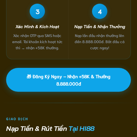
3
4
Xác Minh & Kích Hoạt
Nạp Tiền & Nhận Thưởng
Xác nhận OTP qua SMS hoặc
Nạp lần đầu nhận thưởng lên
email. Tài khoản kích hoạt tức
đến 8.888.000đ. Bắt đầu cá
thì → nhận +58K thưởng.
cược ngay!
🎁 Đăng Ký Ngay – Nhận +58K & Thưởng
8.888.000đ
GIAO DỊCH
Nạp Tiền & Rút Tiền
Tại HI88