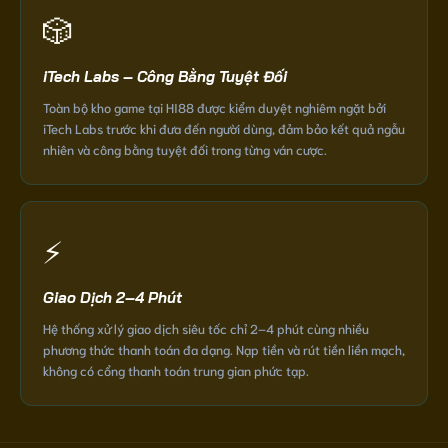
🎲
iTech Labs – Công Bằng Tuyệt Đối
Toàn bộ kho game tại HI88 được kiểm duyệt nghiêm ngặt bởi
iTech Labs trước khi đưa đến người dùng, đảm bảo kết quả ngẫu
nhiên và công bằng tuyệt đối trong từng ván cược.
⚡
Giao Dịch 2–4 Phút
Hệ thống xử lý giao dịch siêu tốc chỉ 2–4 phút cùng nhiều
phương thức thanh toán đa dạng. Nạp tiền và rút tiền liền mạch,
không có cổng thanh toán trung gian phức tạp.