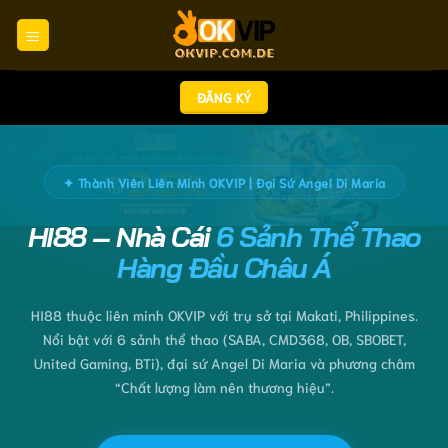
Chuyển
đến
nội
dung
ĐĂNG KÝ
✦ Thành Viên Liên Minh OKVIP | Đại Sứ Angel Di Maria
HI88 – Nhà Cái
6 Sảnh Thể Thao
Hàng Đầu Châu Á
HI88 thuộc liên minh OKVIP với trụ sở tại Makati, Philippines.
Nổi bật với 6 sảnh thể thao (SABA, CMD368, OB, SBOBET,
United Gaming, BTi), đại sứ Angel Di Maria và phương châm
“Chất lượng làm nên thương hiệu”.