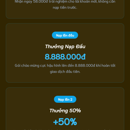
Nhận ngay 58.000đ trải nghiệm cho tài khoản mới, không cần
nạp tiền trước.
Nạp lần đầu
Thưởng Nạp Đầu
8.888.000đ
Gói chào mừng cực hậu hĩnh lên đến 8.888.000đ khi hoàn tất
giao dịch đầu tiên.
Nạp lần 2
Thưởng 50%
+50%