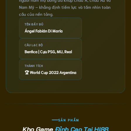
Nam Mỹ – khẳng định tiềm lực và tầm nhìn toàn
cầu của nền tảng.
TÊN ĐẦY ĐỦ
Ángel Fabián Di María
CÂU LẠC BỘ
Benfica | Cựu PSG, MU, Real
THÀNH TÍCH
🏆 World Cup 2022 Argentina
SẢN PHẨM
Kho Game
Đỉnh Cao Tại HI88