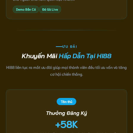
Demo Bắn Cá
Đá Gà Live
ƯU ĐÃI
Khuyến Mãi
Hấp Dẫn Tại HI88
HI88 liên tục ra mắt ưu đãi giúp mọi thành viên đều tối ưu vốn và tăng
cơ hội chiến thắng.
Tân thủ
Thưởng Đăng Ký
+58K