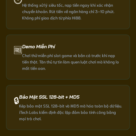
Hệ thống xử lý siêu tốc, nạp tiền ngay khi xác nhận
chuyển khoản. Rút tiền về ngân hàng chỉ 3–10 phút.
Không phí giao dịch từ phía HI88.
Demo Miễn Phí
🆓
Chơi thử miễn phí slot game và bắn cá trước khi nạp
tiền thật. Tân thủ tự tin làm quen luật chơi mà không lo
mất tiền oan.
Bảo Mật SSL 128-bit + MD5
🔒
Kép bảo mật SSL 128-bit và MD5 mã hóa toàn bộ dữ liệu.
iTech Labs kiểm định độc lập đảm bảo tính công bằng
mọi trò chơi.