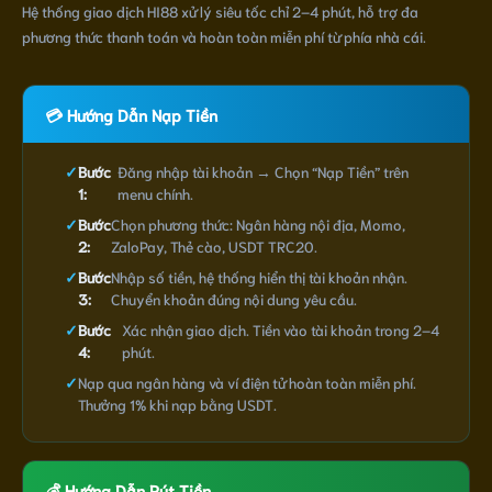
Hệ thống giao dịch HI88 xử lý siêu tốc chỉ 2–4 phút, hỗ trợ đa
phương thức thanh toán và hoàn toàn miễn phí từ phía nhà cái.
💳 Hướng Dẫn Nạp Tiền
✓
Bước
Đăng nhập tài khoản → Chọn “Nạp Tiền” trên
1:
menu chính.
✓
Bước
Chọn phương thức: Ngân hàng nội địa, Momo,
2:
ZaloPay, Thẻ cào, USDT TRC20.
✓
Bước
Nhập số tiền, hệ thống hiển thị tài khoản nhận.
3:
Chuyển khoản đúng nội dung yêu cầu.
✓
Bước
Xác nhận giao dịch. Tiền vào tài khoản trong 2–4
4:
phút.
✓
Nạp qua ngân hàng và ví điện tử hoàn toàn miễn phí.
Thưởng 1% khi nạp bằng USDT.
💰 Hướng Dẫn Rút Tiền