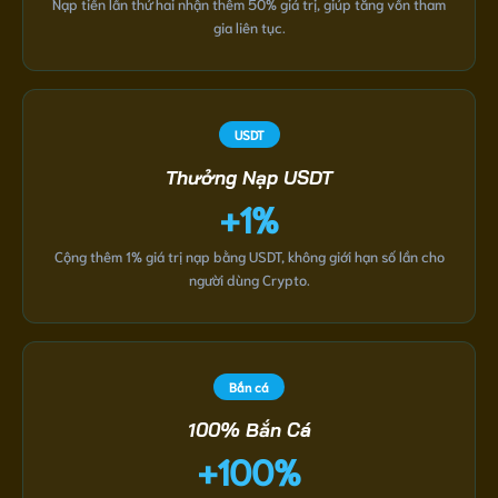
Nạp tiền lần thứ hai nhận thêm 50% giá trị, giúp tăng vốn tham
gia liên tục.
USDT
Thưởng Nạp USDT
+1%
Cộng thêm 1% giá trị nạp bằng USDT, không giới hạn số lần cho
người dùng Crypto.
Bắn cá
100% Bắn Cá
+100%