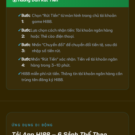
✓
Bước
Chọn “Rút Tiền” từ màn hình trang chủ tài khoản
1:
game HI88.
✓
Bước
Lựa chọn cách nhận tiền: Tài khoản ngân hàng
2:
hoặc Thẻ cào điện thoại.
✓
Bước
Nhấn “Chuyển đổi” để chuyển đổi tiền tệ, sau đó
3:
nhập số tiền rút.
✓
Bước
Nhấn “Rút Tiền” xác nhận. Tiền về tài khoản ngân
4:
hàng trong 3–10 phút.
✓
HI88 miễn phí rút tiền. Thông tin tài khoản ngân hàng cần
trùng tên đăng ký HI88.
ỨNG DỤNG DI ĐỘNG
Tải App HI88 – 6 Sảnh Thể Thao