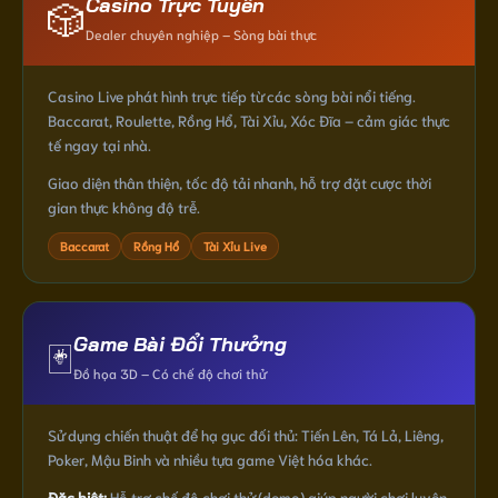
🎲
Casino Trực Tuyến
Dealer chuyên nghiệp – Sòng bài thực
Casino Live phát hình trực tiếp từ các sòng bài nổi tiếng.
Baccarat, Roulette, Rồng Hổ, Tài Xỉu, Xóc Đĩa – cảm giác thực
tế ngay tại nhà.
Giao diện thân thiện, tốc độ tải nhanh, hỗ trợ đặt cược thời
gian thực không độ trễ.
Baccarat
Rồng Hổ
Tài Xỉu Live
🃏
Game Bài Đổi Thưởng
Đồ họa 3D – Có chế độ chơi thử
Sử dụng chiến thuật để hạ gục đối thủ: Tiến Lên, Tá Lả, Liêng,
Poker, Mậu Binh và nhiều tựa game Việt hóa khác.
Đặc biệt:
Hỗ trợ chế độ chơi thử (demo) giúp người chơi luyện