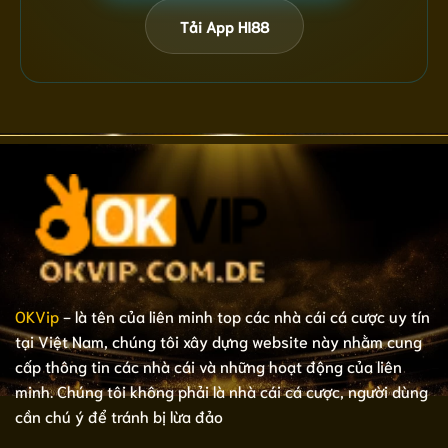
Tải App HI88
OKVip
- là tên của liên minh top các nhà cái cá cược uy tín
tại Việt Nam, chúng tôi xây dựng website này nhằm cung
cấp thông tin các nhà cái và những hoạt động của liên
minh. Chúng tôi không phải là nhà cái cá cược, người dùng
cần chú ý để tránh bị lừa đảo